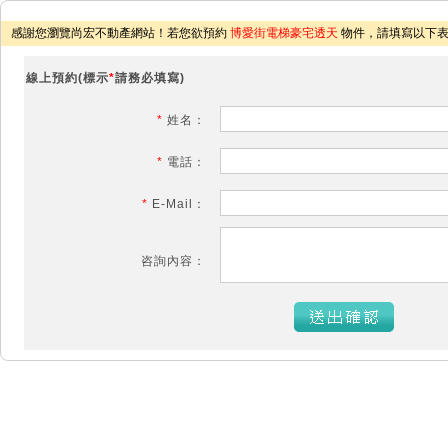
感謝您瀏覽尚宏不動產網站！若您欲預約
博愛街電梯豪宅透天
物件，請填寫以下表
線上預約(標示
*
請務必填寫)
*
姓名：
*
電話：
*
E-Mail：
咨詢內容：