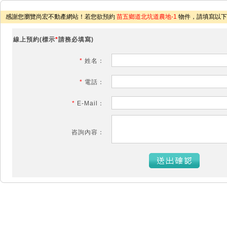
感謝您瀏覽尚宏不動產網站！若您欲預約
苗五鄉道北坑道農地-1
物件，請填寫以下
線上預約(標示
*
請務必填寫)
*
姓名：
*
電話：
*
E-Mail：
咨詢內容：