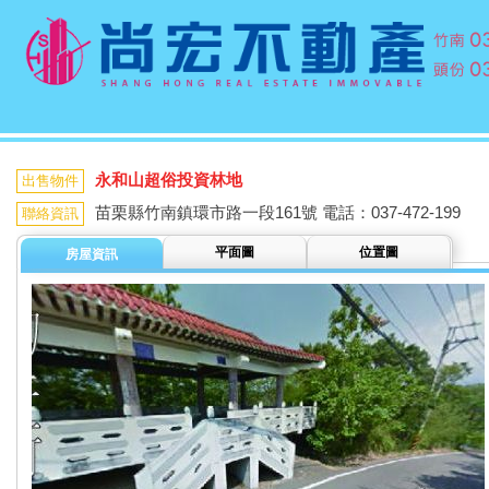
永和山超俗投資林地
出售物件
苗栗縣竹南鎮環市路一段161號 電話：037-472-199
聯絡資訊
平面圖
位置圖
房屋資訊