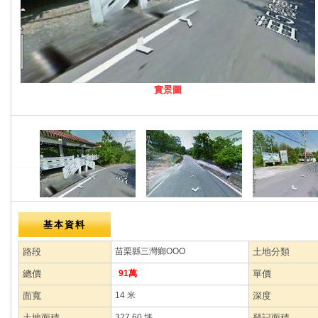
實景圖
基本資料
路段
苗栗縣三灣鄉OOO
土地分類
總價
91萬
單價
面寬
14 米
深度
土地面積
327.60 坪
登記面積