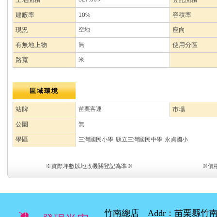
建蔽率
容積率
10%
現況
空地
座向
有無地上物
無
使用分區
路寬
米
區域環境
站牌
苗栗客運
市場
公園
無
學區
三灣國民小學
縣立三灣國民中學
永貞國小
※實際坪數以地政機關登記為準※
※價
竹南總店 Addr：苗栗縣竹南鎮環市路