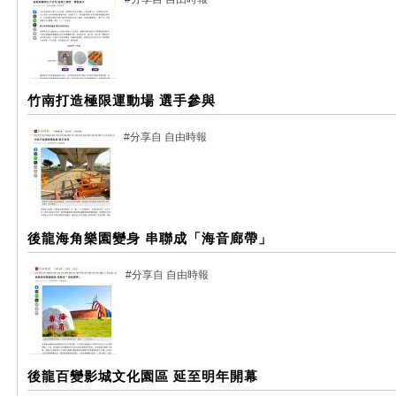
竹南打造極限運動場 選手參與
#分享自 自由時報
後龍海角樂園變身 串聯成「海音廊帶」
#分享自 自由時報
後龍百變影城文化園區 延至明年開幕