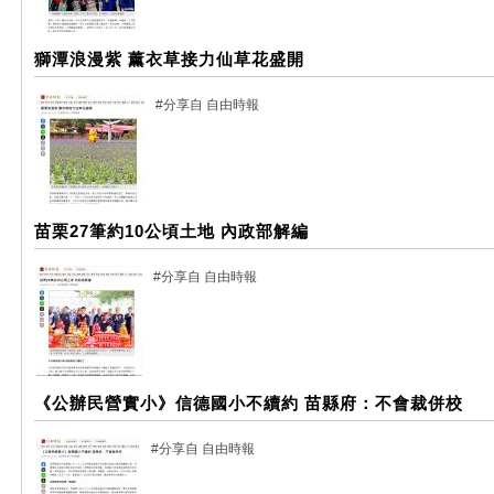
獅潭浪漫紫 薰衣草接力仙草花盛開
#分享自 自由時報
苗栗27筆約10公頃土地 內政部解編
#分享自 自由時報
《公辦民營實小》信德國小不續約 苗縣府：不會裁併校
#分享自 自由時報