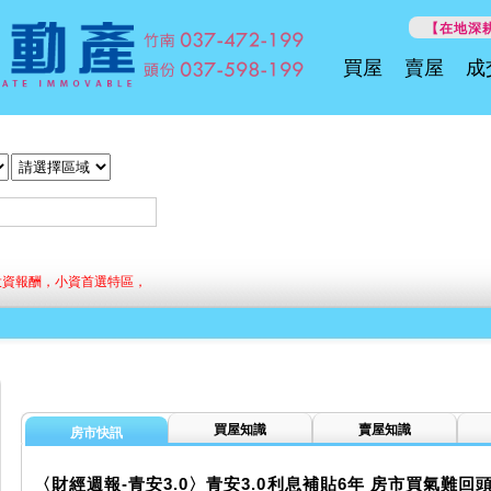
【在地深耕
買屋
賣屋
成
投資報酬，小資首選特區，
買屋知識
賣屋知識
房市快訊
〈財經週報-青安3.0〉青安3.0利息補貼6年 房市買氣難回