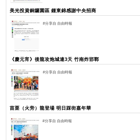
美光投資銅鑼園區 鍾東錦感謝中央招商
#分享自 自由時報
《慶元宵》後龍攻炮城連3天 竹南炸邯鄲
#分享自 自由時報
苗栗（火旁）龍登場 明日踩街嘉年華
#分享自 自由時報