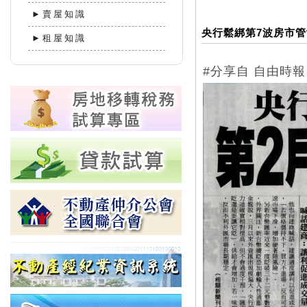
►賣屋知識
央行鬆綁第7波房市管制
►租屋知識
#分享自 自由時報