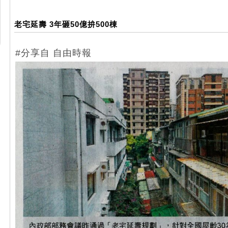
老宅延壽 3年砸50億拚500棟
#分享自 自由時報