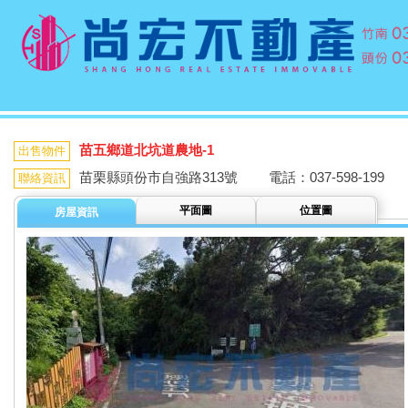
苗五鄉道北坑道農地-1
出售物件
苗栗縣頭份市自強路313號 電話：037-598-199
聯絡資訊
平面圖
位置圖
房屋資訊