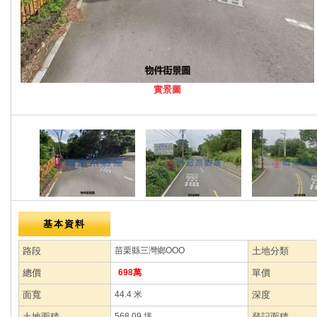
實景圖
基本資料
路段
苗栗縣三灣鄉OOO
土地分類
總價
698萬
單價
面寬
44.4 米
深度
土地面積
568.09 坪
登記面積