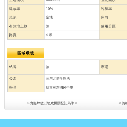
建蔽率
容積率
10%
現況
空地
座向
有無地上物
無
使用分區
路寬
4 米
區域環境
站牌
市場
無
公園
三灣北埔生態池
學區
縣立三灣國民中學
※實際坪數以地政機關登記為準※
※價