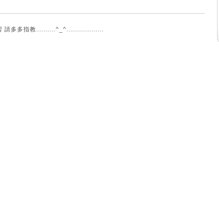
......^_^...................