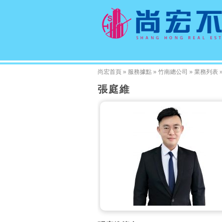
尚宏首頁
»
服務據點
»
竹南總公司
»
業務列表
張庭維