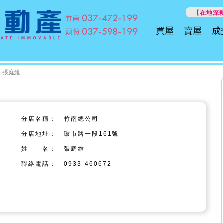
【在地深耕
買屋
賣屋
成
» 張庭維
分店名稱：
竹南總公司
分店地址：
環市路一段161號
姓 名：
張庭維
聯絡電話：
0933-460672