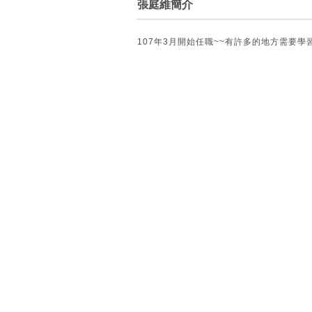
張庭維簡介
107年3月開始任職~~有許多的地方需要學習 請多多指教....