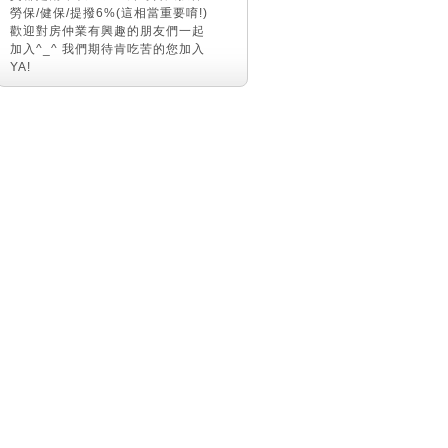
勞保/健保/提撥6%(這相當重要唷!)
歡迎對房仲業有興趣的朋友們一起
加入^_^ 我們期待肯吃苦的您加入
YA!