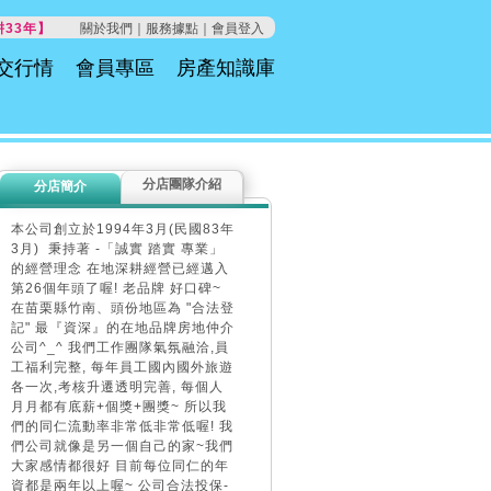
33年】
關於我們｜
服務據點｜
會員登入
交行情
會員專區
房產知識庫
分店團隊介紹
分店簡介
本公司創立於1994年3月(民國83年
3月) 秉持著 -「誠實 踏實 專業」
的經營理念 在地深耕經營已經邁入
第26個年頭了喔! 老品牌 好口碑~
在苗栗縣竹南、頭份地區為 "合法登
記" 最『資深』的在地品牌房地仲介
公司^_^ 我們工作團隊氣氛融洽,員
工福利完整, 每年員工國內國外旅遊
各一次,考核升遷透明完善, 每個人
月月都有底薪+個獎+團獎~ 所以我
們的同仁流動率非常低非常低喔! 我
們公司就像是另一個自己的家~我們
大家感情都很好 目前每位同仁的年
資都是兩年以上喔~ 公司合法投保-